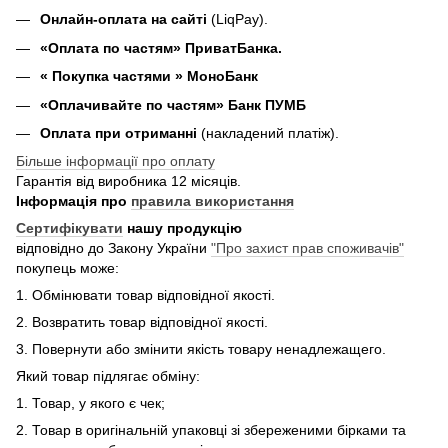
Онлайн-оплата на сайті
(LiqPay).
«Оплата по частям» ПриватБанка.
«
Покупка частями
» МоноБанк
«Оплачивайте по частям» Банк ПУМБ
Оплата при отриманні
(накладений платіж).
Більше інформації про оплату
Гарантія від виробника 12 місяців.
Інформація про
правила використання
Сертифікувати
нашу продукцію
відповідно до Закону України
"Про захист прав споживачів"
покупець може:
1. Обмінювати товар відповідної якості.
2. Возвратить товар відповідної якості.
3. Повернути або змінити якість товару ненадлежащего.
Який товар підлягає обміну:
1. Товар, у якого є чек;
2. Товар в оригінальній упаковці зі збереженими бірками та