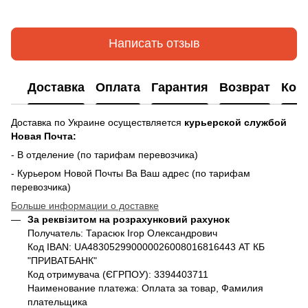
Написать отзыв
Доставка
Оплата
Гарантия
Возврат
Кон
Доставка по Украине осуществляется
курьерской службой
Новая Почта:
- В отделение (по тарифам перевозчика)
- Курьером Новой Почты Ва Ваш адрес (по тарифам
перевозчика)
Больше информации о доставке
За реквізитом на розрахунковий рахунок
Получатель: Тарасюк Ігор Олександрович
Код IBAN: UA483052990000026008016816443 АТ КБ
"ПРИВАТБАНК"
Код отримувача (ЄГРПОУ): 3394403711
Наименование платежа: Оплата за товар, Фамилия
плательщика