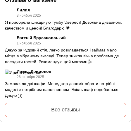
Лилия
3 ноября 2025
Я приобрела шикарную тумбу Эверест! Довольна дизайном,
качеством и ценой! Благодарю 💗
Евгеній Брусановський
1 ноября 2025
Дякую за чудовий стіл, легко розкладається і займає мало
місця в зібраному вигляді. Тепер зникла вічна проблема де
посадити гостей. Рекомендую цей магазин👍
Ирина Кривонос
26 октября 2025
Замовляла дві шафи. Менеджер допоміг обрати потрібні
моделі з потрібним наповненням. Якість шаф подобається.
Дякую )))
Все отзывы