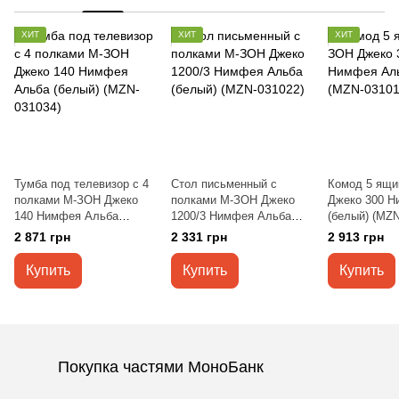
ХИТ
ХИТ
ХИТ
Тумба под телевизор с 4
Cтол письменный с
Комод 5 ящи
полками М-ЗОН Джеко
полками М-ЗОН Джеко
Джеко 300 Н
140 Нимфея Альба
1200/3 Нимфея Альба
(белый) (MZN
(белый) (MZN-031034)
(белый) (MZN-031022)
2 871 грн
2 331 грн
2 913 грн
Купить
Купить
Купить
Покупка частями МоноБанк