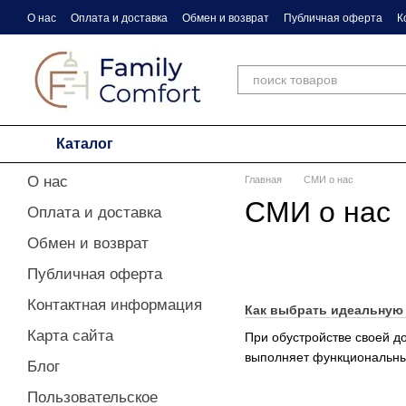
Перейти к основному контенту
О нас
Оплата и доставка
Обмен и возврат
Публичная оферта
К
Сертификаты
Правила ухода за мебелью
СМИ о нас
Каталог
О нас
Главная
СМИ о нас
СМИ о нас
Оплата и доставка
Обмен и возврат
Публичная оферта
Контактная информация
Как выбрать идеальную 
Карта сайта
При обустройстве своей д
выполняет функциональные
Блог
Пользовательское