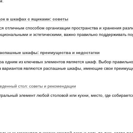
м.
ок в шкафах с ящиками: советы
 отличным способом организации пространства и хранения разли
кциональными и эстетическими, важно правильно поддерживать пор
распашные шкафы: преимущества и недостатки
ра одним из ключевых элементов является шкаф. Выбор правильно
з вариантов являются распашные шкафы, имеющие свои преимущес
еденный стол: советы и рекомендации
тральный элемент любой столовой или кухни, место, где собирает
ельных моментов в жизни каждой семьи есть те дни, когда в