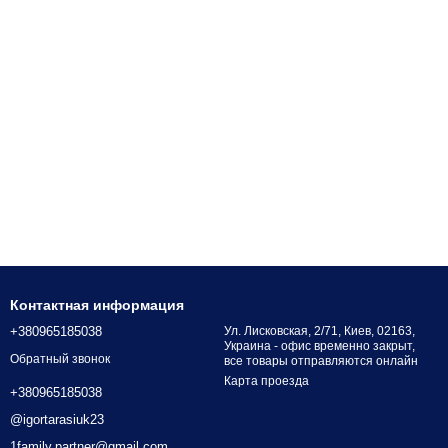
Контактная информация
+380965185038
Ул. Лисковская, 2/71, Киев, 02163,
Украина - офис временно закрыт,
Обратный звонок
все товары отправляются онлайн
Карта проезда
+380965185038
@igortarasiuk23
1family.partner@gmail.com