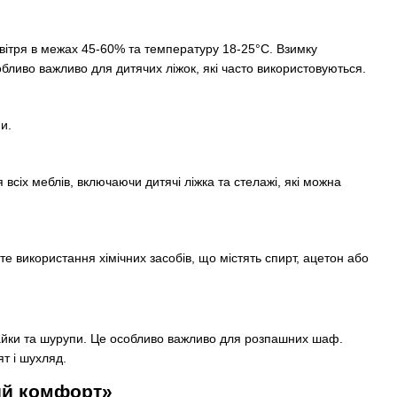
овітря в межах 45-60% та температуру 18-25°С. Взимку
обливо важливо для дитячих ліжок, які часто використовуються.
и.
всіх меблів, включаючи дитячі ліжка та стелажі, які можна
те використання хімічних засобів, що містять спирт, ацетон або
 гайки та шурупи. Це особливо важливо для розпашних шаф.
т і шухляд.
ий комфорт»