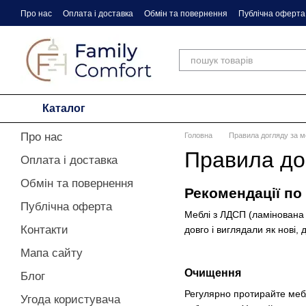
Перейти до основного контенту
Про нас
Оплата і доставка
Обмін та повернення
Публічна оферта
Правила догляду за меблями
ЗМІ про нас
Каталог
Про нас
Головна
Правила догляду за 
Правила до
Оплата і доставка
Обмін та повернення
Рекомендації по
Публічна оферта
Меблі з ЛДСП (ламінована 
Контакти
довго і виглядали як нові,
Мапа сайту
Очищення
Блог
Регулярно протирайте мебл
Угода користувача