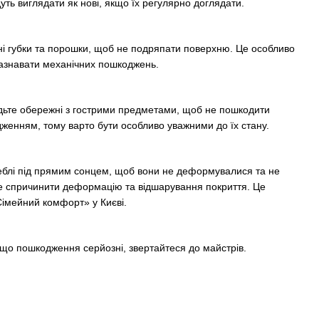
ь виглядати як нові, якщо їх регулярно доглядати.
вні губки та порошки, щоб не подряпати поверхню. Це особливо
 зазнавати механічних пошкоджень.
удьте обережні з гострими предметами, щоб не пошкодити
женням, тому варто бути особливо уважними до їх стану.
меблі під прямим сонцем, щоб вони не деформувалися та не
оже спричинити деформацію та відшарування покриття. Це
«Сімейний комфорт» у Києві.
Якщо пошкодження серйозні, звертайтеся до майстрів.