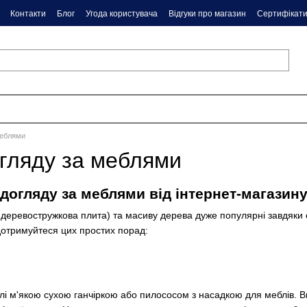
Контакти
Блог
Угода користувача
Відгуки про магазин
Сертифікат
меблями
гляду за меблями
 догляду за меблями від інтернет-магази
деревостружкова плита) та масиву дерева дуже популярні завдяки с
 дотримуйтеся цих простих порад:
і м'якою сухою ганчіркою або пилососом з насадкою для меблів. В