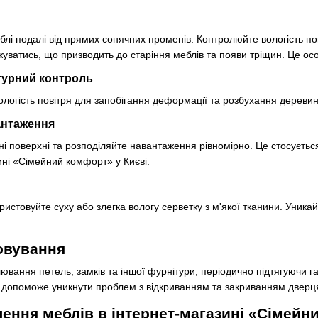
блі подалі від прямих сонячних променів. Контролюйте вологість п
жуватись, що призводить до старіння меблів та появи тріщин. Це ос
турний контроль
логість повітря для запобігання деформації та розбухання деревин
антаження
і поверхні та розподіляйте навантаження рівномірно. Це стосується 
ині «Сімейний комфорт» у Києві.
стовуйте суху або злегка вологу серветку з м'якої тканини. Уникай
овування
ювання петель, замків та іншої фурнітури, періодично підтягуючи
 допоможе уникнути проблем з відкриванням та закриванням дверця
ення меблів в інтернет-магазині «Сімейн