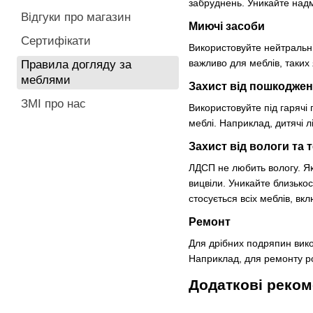
забруднень. Уникайте надм
Відгуки про магазин
Миючі засоби
Сертифікати
Використовуйте нейтральні
важливо для меблів, таких
Правила догляду за
меблями
Захист від пошкодже
ЗМІ про нас
Використовуйте під гарячі
меблі. Наприклад, дитячі 
Захист від вологи та 
ЛДСП не любить вологу. Я
вицвіли. Уникайте близько
стосується всіх меблів, вк
Ремонт
Для дрібних подряпин викор
Наприклад, для ремонту р
Додаткові реком