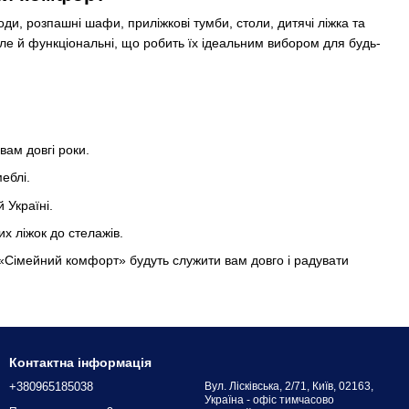
, розпашні шафи, приліжкові тумби, столи, дитячі ліжка та
, але й функціональні, що робить їх ідеальним вибором для будь-
вам довгі роки.
еблі.
 Україні.
х ліжок до стелажів.
 «Сімейний комфорт» будуть служити вам довго і радувати
Контактна інформація
+380965185038
Вул. Лісківська, 2/71, Київ, 02163,
Україна - офіс тимчасово