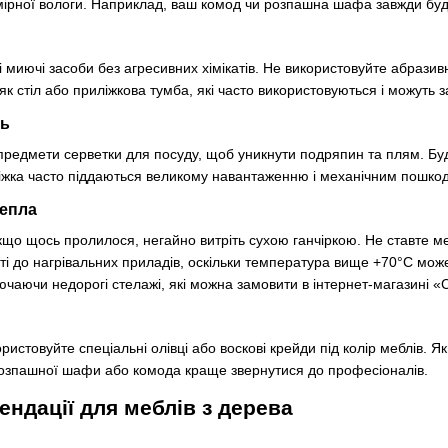
ірної вологи. Наприклад, ваш комод чи розпашна шафа завжди будут
 миючі засоби без агресивних хімікатів. Не використовуйте абрази
 як стіл або приліжкова тумба, які часто використовуються і можуть
нь
 предмети серветки для посуду, щоб уникнути подряпин та плям. Б
ліжка часто піддаються великому навантаженню і механічним пошкод
тепла
кщо щось пролилося, негайно витріть сухою ганчіркою. Не ставте 
сті до нагрівальних приладів, оскільки температура вище +70°С м
лючаючи недорогі стелажі, які можна замовити в інтернет-магазині 
истовуйте спеціальні олівці або воскові крейди під колір меблів. 
озпашної шафи або комода краще звернутися до професіоналів.
ендації для меблів з дерева