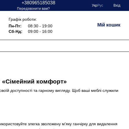
+380965185038
Укр
Рус
Вхід
и
Передзвонити вам?
Графік роботи:
Мій кошик
Пн-Пт:
08:30 - 19:00
Сб-Нд:
09:00 - 16:00
ну «Сімейний комфорт»
воїй доступності та гарному вигляду. Щоб ваші меблі служили
икористовуйте злегка зволожену м'яку ганчірку для видалення