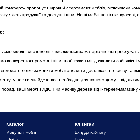
й комфорт» пропонує широкий асортимент меблів, включаючи комоди
оку якість продукції та доступні ціни. Наші меблі не тільки красиві
с:
уємо меблі, виготовлені з високоякісних матеріалів, які прослужать 
о конкурентоспроможні ціни, щоб кожен міг дозволити собі якісні м
ви можете легко замовити меблі онлайн з доставкою по Києву та всій
менту: у нас ви знайдете все необхідне для вашого дому – від дитячи
порад, ваші меблі з ЛДСП чи масиву дерева від інтернет-магазину
Каталог
Клієнтам
Модульні меблі
Вхід до кабінету
Шафи
Про нас