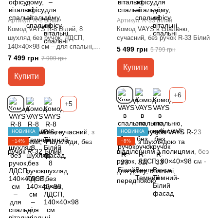
Артикул: R-8 Білий
Артикул: R-33 Білий
Комод VAYS R-8 Білий, 8
Комод VAYS в спальню,
шухляд без ручок, ЛДСП,
сучасний, без ручок R-33 Білий
140×40×98 см – для спальні,
5 499 грн
5 799 грн
вітальні, передпокою
7 499 грн
7 999 грн
Купити
Купити
+6
+5
НОВИНКА
НОВИНКА
−14%
−8%