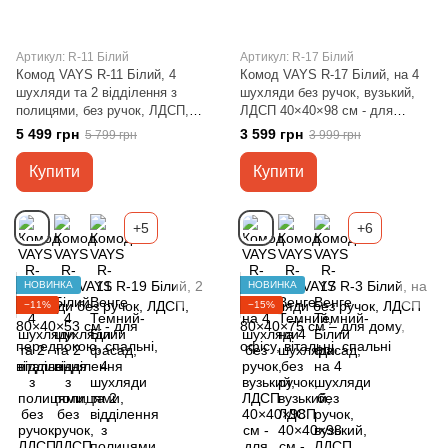
Артикул: R-11 Білий
Артикул: R-17 Білий
Комод VAYS R-11 Білий, 4
Комод VAYS R-17 Білий, на 4
шухляди та 2 відділення з
шухляди без ручок, вузький,
полицями, без ручок, ЛДСП,
ЛДСП 40×40×98 см - для
120×40×98 см - для спальні,
передпокою, спальні, коридору
5 499 грн
3 599 грн
5 799 грн
3 999 грн
вітальні, передпокою
Купити
Купити
+5
+6
НОВИНКА
НОВИНКА
−11%
−15%