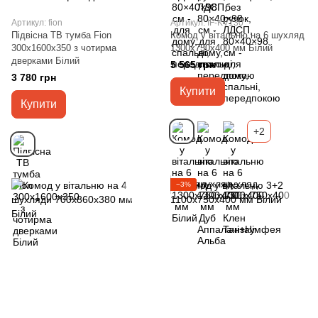
Артикул: fion
Артикул: IF-KV130
Підвісна ТВ тумба Fion
Комод у вітальню на 6 шухляд
300х1600х350 з чотирма
1300х750х400 мм Білий
дверками Білий
5 565 грн
3 780 грн
Купити
Купити
+2
−3%