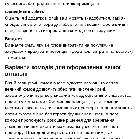
сучасного або традиційного стилю приміщення.
Функціональність.
Оцініть, які додаткові опції вам можуть знадобитися, такі як
спеціальні органайзери для зберігання, кошики або відкидні
ніші, які зроблять використання комода більш зручним.
Бюджет.
Визначте суму, яку ви готові витратити на покупку, не
забуваючи врахувати потенційні додаткові витрати на доставку
та монтаж.
Варіанти комодів для оформлення вашої
вітальні
Білий глянцевий комод внесе відчуття розкоші та світла,
великий комод дозволить зберігати численні речі,
забезпечуючи порядок, високий комод ефективно використає
простір у кімнатах з обмеженою площею, вузькі комоди
ідеально підходять для компактних просторів та допомагають
оптимізувати місце без втрати функціональності, а довгі
комоди пропонують розкішне рішення для зберігання,
дозволяючи використати максимальну кількість вільного
простору. Ці моделі можуть стати як практичним, так і
декоративним доповненням до інтер'єру вітальні, спальні,