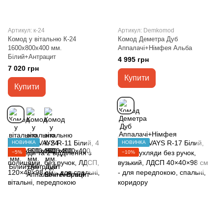
Артикул: к-24
Артикул: Demkomod
Комод у вітальню К-24
Комод Деметра Дуб
1600х800х400 мм.
Аппалачі+Німфея Альба
Білий+Антрацит
4 995 грн
7 020 грн
Купити
Купити
НОВИНКА
НОВИНКА
−5%
−10%