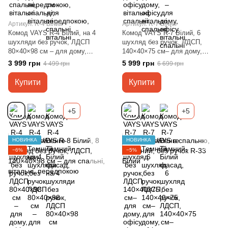
Артикул: R-4 Білий
Артикул: R-7 Білий
Комод VAYS R-4 Білий, на 4
Комод VAYS R-7 Білий, 6
шухляди без ручок, ЛДСП
шухляд без ручок, ЛДСП,
80×40×98 см – для дому,
140×40×75 см– для дому,
офісу, вітальні, спальні
офісу, вітальні, спальні
3 999 грн
5 999 грн
4 499 грн
6 699 грн
Купити
Купити
+5
+5
НОВИНКА
НОВИНКА
−6%
−5%