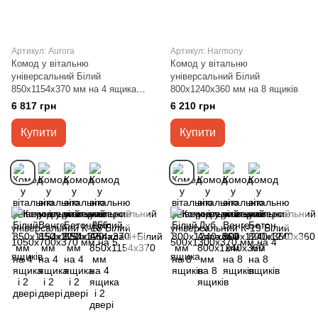
Артикул: Aurora
Артикул: Harmony
Комод у вітальню
Комод у вітальню
універсальний Білий
універсальний Білий
850х1154х370 мм на 4 ящика і
800х1240х360 мм на 8 ящиків
2 двері
6 817 грн
6 210 грн
Купити
Купити