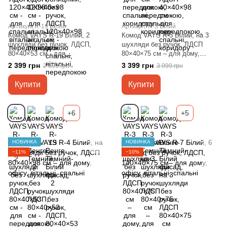
Артикул: R-19 Білий
Артикул: R-3 Білий
Комод VAYS R-19 Білий, 2
Комод VAYS R-3 Білий, на 3
шухляди без ручок, ЛДСП,
шухляди без ручок, ЛДСП
80×40×53 см - для
80×40×75 см – для дому,
передпокою, спальні, вітальні
офісу, вітальні, спальні
2 399 грн
3 399 грн
2 699 грн
3 999 грн
Купити
Купити
+6
+5
НОВИНКА
НОВИНКА
−11%
−10%