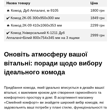
Назва товару
Ціна
🔥 Комод, Дуб Аппалачі, м-9105
1800 грн
✔️ Комод 2K-05 300х950х300 мм
1849 грн
🔥 Комод 2K-09 410х1060х353 мм
2299 грн
✔️ Комод Універсальний К-1211 Дуб
2999 грн
Аппалачі+Білий 800х754х345 мм на 3 ящики
Оновіть атмосферу вашої
вітальні: поради щодо вибору
ідеального комода
Придбання комода, який ідеально вписується в дизайн вашої
вітальні, є важливим кроком для створення гармонійного та
комфортного простору в домі. В асортименті магазину
«Сімейний комфорт» ви знайдете широкий вибір комодів, які
задовольнять ваші потреби у плані стилю, функціональності та