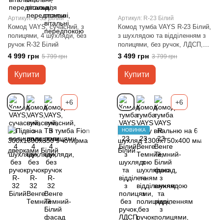
Артикул: R-32 Білий
Артикул: R-23 Білий
Комод VAYS, сучасний, з
Комод тумба VAYS R-23 Білий,
полицями, 4 шухляди, без
з шухлядою та відділенням з
ручок R-32 Білий
полицями, без ручок, ЛДСП,
80×40×98 см - для дому,
4 999 грн
3 499 грн
5 799 грн
3 799 грн
спальні, передпокою
Купити
Купити
+6
+6
НОВИНКА