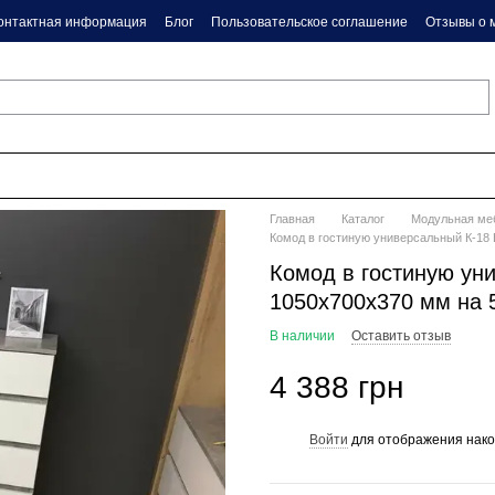
онтактная информация
Блог
Пользовательское соглашение
Отзывы о 
Главная
Каталог
Модульная ме
Комод в гостиную универсальный К-18
Комод в гостиную ун
1050х700х370 мм на 
В наличии
Оставить отзыв
4 388 грн
Войти
для отображения нако
%