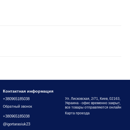
Контактная информация
+380965185038
Ул. Лисковская, 2/71, Киев, 02163,
Украина - офис временно закрыт,
Обратный звонок
все товары отправляются онлайн
Карта проезда
+380965185038
@igortarasiuk23