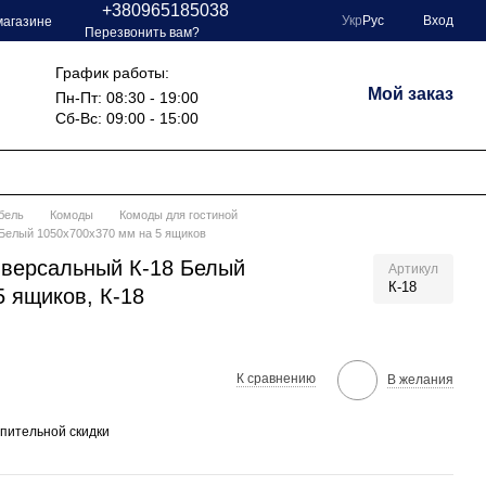
+380965185038
Укр
Рус
Вход
магазине
Перезвонить вам?
График работы:
Мой заказ
Пн-Пт: 08:30 - 19:00
Сб-Вс: 09:00 - 15:00
бель
Комоды
Комоды для гостиной
 Белый 1050х700х370 мм на 5 ящиков
иверсальный К-18 Белый
Артикул
К-18
5 ящиков, К-18
К сравнению
В желания
пительной скидки