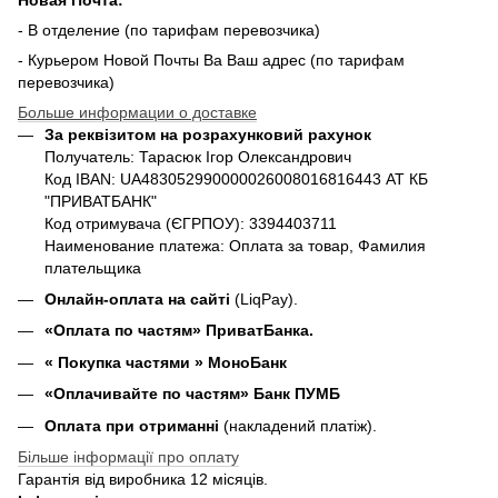
- В отделение (по тарифам перевозчика)
- Курьером Новой Почты Ва Ваш адрес (по тарифам
перевозчика)
Больше информации о доставке
За реквізитом на розрахунковий рахунок
Получатель: Тарасюк Ігор Олександрович
Код IBAN: UA483052990000026008016816443 АТ КБ
"ПРИВАТБАНК"
Код отримувача (ЄГРПОУ): 3394403711
Наименование платежа: Оплата за товар, Фамилия
плательщика
Онлайн-оплата на сайті
(LiqPay).
«Оплата по частям» ПриватБанка.
«
Покупка частями
» МоноБанк
«Оплачивайте по частям» Банк ПУМБ
Оплата при отриманні
(накладений платіж).
Більше інформації про оплату
Гарантія від виробника 12 місяців.