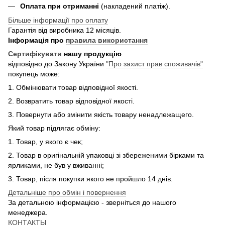
Оплата при отриманні
(накладений платіж).
Більше інформації про оплату
Гарантія від виробника 12 місяців.
Інформація про
правила використання
Сертифікувати
нашу продукцію
відповідно до Закону України
"Про захист прав споживачів"
покупець може:
1. Обмінювати товар відповідної якості.
2. Возвратить товар відповідної якості.
3. Повернути або змінити якість товару ненадлежащего.
Який товар підлягає обміну:
1. Товар, у якого є чек;
2. Товар в оригінальній упаковці зі збереженими бірками та
ярликами, не був у вживанні;
3. Товар, після покупки якого не пройшло 14 днів.
Детальніше про обмін і повернення
За детальною інформацією - зверніться до нашого
менеджера.
КОНТАКТЫ