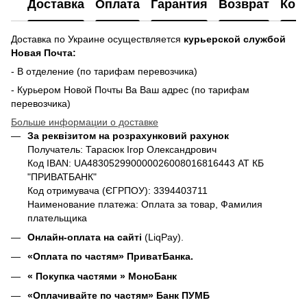
Доставка
Оплата
Гарантия
Возврат
Кон
Доставка по Украине осуществляется
курьерской службой
Новая Почта:
- В отделение (по тарифам перевозчика)
- Курьером Новой Почты Ва Ваш адрес (по тарифам
перевозчика)
Больше информации о доставке
За реквізитом на розрахунковий рахунок
Получатель: Тарасюк Ігор Олександрович
Код IBAN: UA483052990000026008016816443 АТ КБ
"ПРИВАТБАНК"
Код отримувача (ЄГРПОУ): 3394403711
Наименование платежа: Оплата за товар, Фамилия
плательщика
Онлайн-оплата на сайті
(LiqPay).
«Оплата по частям» ПриватБанка.
«
Покупка частями
» МоноБанк
«Оплачивайте по частям» Банк ПУМБ