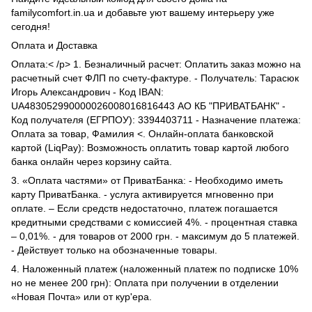
familycomfort.in.ua и добавьте уют вашему интерьеру уже
сегодня!
Оплата и Доставка
Оплата:< /p> 1. Безналичный расчет: Оплатить заказ можно на
расчетный счет ФЛП по счету-фактуре. - Получатель: Тарасюк
Игорь Александрович - Код IBAN:
UA483052990000026008016816443 АО КБ "ПРИВАТБАНК" -
Код получателя (ЕГРПОУ): 3394403711 - Назначение платежа:
Оплата за товар, Фамилия <. Онлайн-оплата банковской
картой (LiqPay): Возможность оплатить товар картой любого
банка онлайн через корзину сайта.
3. «Оплата частями» от ПриватБанка: - Необходимо иметь
карту ПриватБанка. - услуга активируется мгновенно при
оплате. – Если средств недостаточно, платеж погашается
кредитными средствами с комиссией 4%. - процентная ставка
– 0,01%. - для товаров от 2000 грн. - максимум до 5 платежей.
- Действует только на обозначенные товары.
4. Наложенный платеж (наложенный платеж по подписке 10%
но не менее 200 грн): Оплата при получении в отделении
«Новая Почта» или от кур'ера.