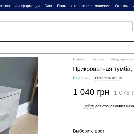
онтактная информация
Блог
Пользовательское соглашение
Отзывы о 
Главная
Каталог
Модульная ме
Прикроватная тумба,
В наличии
Оставить отзыв
1 040 грн
1 078 
Войти
для отображения нако
%
Выберите цвет