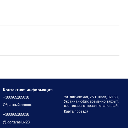
Контактная информация
+380965185038
Ул. Лисковская, 2/71, Киев, 02163,
Украина - офис временно закрыт,
Обратный звонок
все товары отправляются онлайн
Карта проезда
+380965185038
@igortarasiuk23