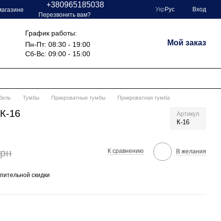
+380965185038
Укр
Рус
Вход
магазине
Перезвонить вам?
График работы:
Мой заказ
Пн-Пт: 08:30 - 19:00
Сб-Вс: 09:00 - 15:00
бель
Тумбы
Прикроватные тумбы
Прикроватная тумба
 К-16
Артикул
К-16
грн
К сравнению
В желания
пительной скидки