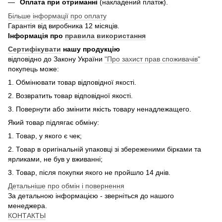
Оплата при отриманні
(накладений платіж).
Більше інформації про оплату
Гарантія від виробника 12 місяців.
Інформація про
правила використання
Сертифікувати
нашу продукцію
відповідно до Закону України
"Про захист прав споживачів"
покупець може:
1. Обмінювати товар відповідної якості.
2. Возвратить товар відповідної якості.
3. Повернути або змінити якість товару ненадлежащего.
Який товар підлягає обміну:
1. Товар, у якого є чек;
2. Товар в оригінальній упаковці зі збереженими бірками та
ярликами, не був у вживанні;
3. Товар, після покупки якого не пройшло 14 днів.
Детальніше про обмін і повернення
За детальною інформацією - зверніться до нашого
менеджера.
КОНТАКТЫ