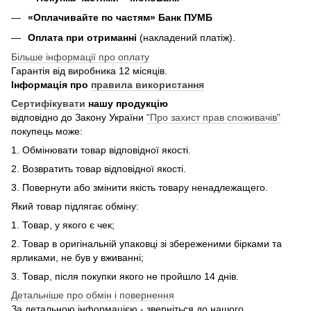
«Оплачивайте по частям» Банк ПУМБ
Оплата при отриманні
(накладений платіж).
Більше інформації про оплату
Гарантія від виробника 12 місяців.
Інформація про
правила використання
Сертифікувати
нашу продукцію
відповідно до Закону України
"Про захист прав споживачів"
покупець може:
1. Обмінювати товар відповідної якості.
2. Возвратить товар відповідної якості.
3. Повернути або змінити якість товару ненадлежащего.
Який товар підлягає обміну:
1. Товар, у якого є чек;
2. Товар в оригінальній упаковці зі збереженими бірками та
ярликами, не був у вживанні;
3. Товар, після покупки якого не пройшло 14 днів.
Детальніше про обмін і повернення
За детальною інформацією - зверніться до нашого