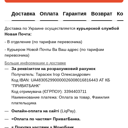
Доставка
Оплата
Гарантия
Возврат
Кон
Доставка по Украине осуществляется
курьерской службой
Новая Почта:
- В отделение (по тарифам перевозчика)
- Курьером Новой Почты Ва Ваш адрес (по тарифам
перевозчика)
Больше информации о доставке
За реквізитом на розрахунковий рахунок
Получатель: Тарасюк Ігор Олександрович
Код IBAN: UA483052990000026008016816443 АТ КБ
"ПРИВАТБАНК"
Код отримувача (ЄГРПОУ): 3394403711
Наименование платежа: Оплата за товар, Фамилия
плательщика
Онлайн-оплата на сайті
(LiqPay).
«Оплата по частям» ПриватБанка.
«
Покупка частями
» МоноБанк