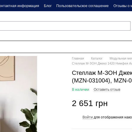
онтактная информация
Блог
Пользовательское соглашение
Отзывы о 
Главная
Каталог
Модульная ме
Стеллаж М-ЗОН Джеко 1420 Нимфея Ал
Стеллаж М-ЗОН Джек
(MZN-031004), MZN-
В наличии
Оставить отзыв
2 651 грн
Войти
для отображения нако
%