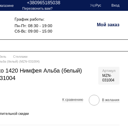
+380965185038
Укр
Рус
Вход
магазине
Перезвонить вам?
График работы:
Мой заказ
Пн-Пт: 08:30 - 19:00
Сб-Вс: 09:00 - 15:00
бель
Стеллажи
ьба (белый) (MZN-031004)
о 1420 Нимфея Альба (белый)
Артикул
MZN-
031004
031004
К сравнению
В желания
пительной скидки