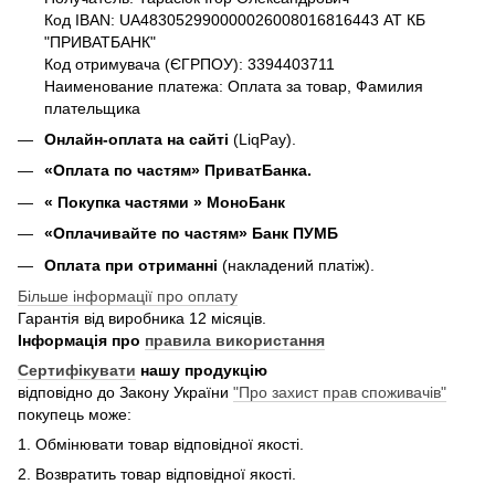
Код IBAN: UA483052990000026008016816443 АТ КБ
"ПРИВАТБАНК"
Код отримувача (ЄГРПОУ): 3394403711
Наименование платежа: Оплата за товар, Фамилия
плательщика
Онлайн-оплата на сайті
(LiqPay).
«Оплата по частям» ПриватБанка.
«
Покупка частями
» МоноБанк
«Оплачивайте по частям» Банк ПУМБ
Оплата при отриманні
(накладений платіж).
Більше інформації про оплату
Гарантія від виробника 12 місяців.
Інформація про
правила використання
Сертифікувати
нашу продукцію
відповідно до Закону України
"Про захист прав споживачів"
покупець може:
1. Обмінювати товар відповідної якості.
2. Возвратить товар відповідної якості.