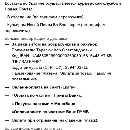
Доставка по Украине осуществляется
курьерской службой
Новая Почта:
- В отделение (по тарифам перевозчика)
- Курьером Новой Почты Ва Ваш адрес (по тарифам
перевозчика)
Больше информации о доставке
За реквізитом на розрахунковий рахунок
Получатель: Тарасюк Ігор Олександрович
Код IBAN: UA483052990000026008016816443 АТ КБ
"ПРИВАТБАНК"
Код отримувача (ЄГРПОУ): 3394403711
Наименование платежа: Оплата за товар, Фамилия
плательщика
Онлайн-оплата на сайті
(LiqPay).
«Оплата по частям» ПриватБанка.
«
Покупка частями
» МоноБанк
«Оплачивайте по частям» Банк ПУМБ
Оплата при отриманні
(накладений платіж).
Більше інформації про оплату