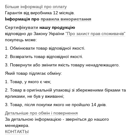
Більше інформації про оплату
Гарантія від виробника 12 місяців.
Інформація про
правила використання
Сертифікувати
нашу продукцію
відповідно до Закону України
"Про захист прав споживачів"
покупець може:
1. Обмінювати товар відповідної якості.
2. Возвратить товар відповідної якості.
3. Повернути або змінити якість товару ненадлежащего.
Який товар підлягає обміну:
1. Товар, у якого є чек;
2. Товар в оригінальній упаковці зі збереженими бірками та
ярликами, не був у вживанні;
3. Товар, після покупки якого не пройшло 14 днів.
Детальніше про обмін і повернення
За детальною інформацією - зверніться до нашого
менеджера.
КОНТАКТЫ