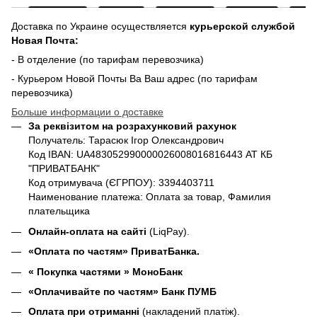
Доставка по Украине осуществляется
курьерской службой
Новая Почта:
- В отделение (по тарифам перевозчика)
- Курьером Новой Почты Ва Ваш адрес (по тарифам
перевозчика)
Больше информации о доставке
За реквізитом на розрахунковий рахунок
Получатель: Тарасюк Ігор Олександрович
Код IBAN: UA483052990000026008016816443 АТ КБ
"ПРИВАТБАНК"
Код отримувача (ЄГРПОУ): 3394403711
Наименование платежа: Оплата за товар, Фамилия
плательщика
Онлайн-оплата на сайті
(LiqPay).
«Оплата по частям» ПриватБанка.
«
Покупка частями
» МоноБанк
«Оплачивайте по частям» Банк ПУМБ
Оплата при отриманні
(накладений платіж).