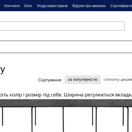
Контакти
Блог
Угода користувача
Відгуки про магазин
Сертифікат
ly
за популярністю
спочатку деше
Сортування: