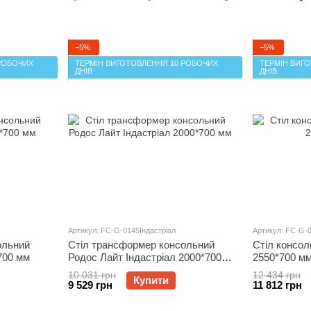
−5%
−5%
РОБОЧИХ
ТЕРМІН ВИГОТОВЛЕННЯ 10 РОБОЧИХ
ТЕРМІН ВИГ
ДНІВ
ДНІВ
Артикул: FC-G-0145Індастріал
Артикул: FC-G-
ольний
Стіл трансформер консольний
Стіл консол
700 мм
Родос Лайт Індастріал 2000*700
2550*700 м
мм
10 031 грн
12 434 грн
Купити
9 529 грн
11 812 грн