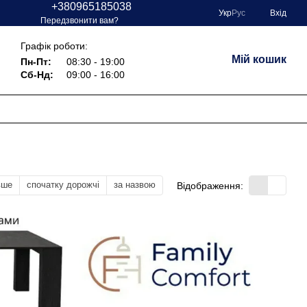
+380965185038
Укр
Рус
Вхід
и
Передзвонити вам?
Графік роботи:
Мій кошик
Пн-Пт:
08:30 - 19:00
Сб-Нд:
09:00 - 16:00
вше
спочатку дорожчі
за назвою
Відображення: