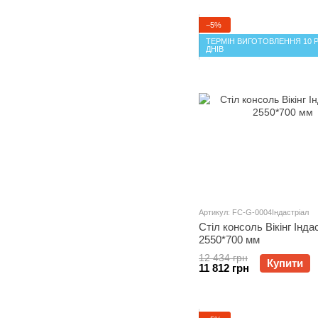
−5%
ТЕРМІН ВИГОТОВЛЕННЯ 10 
ДНІВ
Артикул: FC-G-0004Індастріал
Стіл консоль Вікінг Інда
2550*700 мм
12 434 грн
Купити
11 812 грн