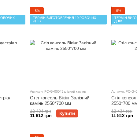
−5%
−5%
РОБОЧИХ
ТЕРМІН ВИГОТОВЛЕННЯ 10 РОБОЧИХ
ТЕРМІН ВИГ
ДНІВ
ДНІВ
Артикул: FC-G-0004Залізний камінь
Артикул: FC-G-
стріал
Стіл консоль Вікінг Залізний
Стіл консол
камінь 2550*700 мм
2550*700 м
12 434 грн
12 434 грн
Купити
11 812 грн
11 812 грн