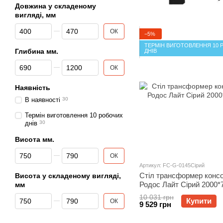
Довжина у складеному
вигляді, мм
Від Довжина у складеному вигляді, мм
До Довжина у складеному вигляді, мм
ОК
−5%
ТЕРМІН ВИГОТОВЛЕННЯ 10 
Глибина мм.
ДНІВ
Від Глибина мм.
До Глибина мм.
ОК
Наявність
В наявності
30
Термін виготовлення 10 робочих
днів
30
Висота мм.
Від Висота мм.
До Висота мм.
ОК
Артикул: FC-G-0145Сірий
Стіл трансформер конс
Висота у складеному вигляді,
Родос Лайт Сірий 2000*
мм
Від Висота у складеному вигляді, мм
До Висота у складеному вигляді, мм
10 031 грн
Купити
ОК
9 529 грн