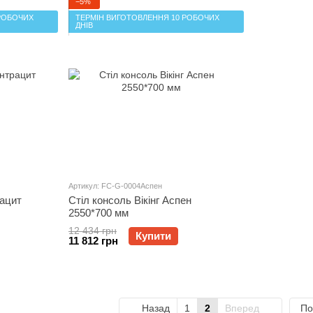
−5%
РОБОЧИХ
ТЕРМІН ВИГОТОВЛЕННЯ 10 РОБОЧИХ
ДНІВ
Артикул: FC-G-0004Аспен
рацит
Стіл консоль Вікінг Аспен
2550*700 мм
12 434 грн
Купити
11 812 грн
Назад
1
2
Вперед
По