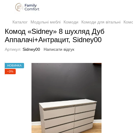
Каталог
Модульні меблі
Комоди
Комоди для вітальні
Комо
Комод «Sidney» 8 шухляд Дуб
Аппалачі+Антрацит, Sidney00
Артикул:
Sidney00
Написати відгук
НОВИНКА
−3%