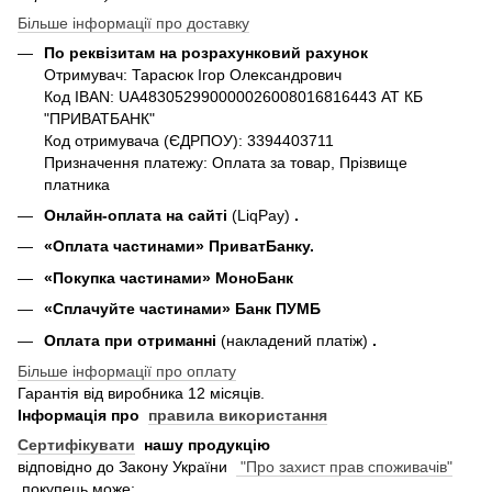
Більше інформації про доставку
По реквізитам на розрахунковий рахунок
Отримувач: Тарасюк Ігор Олександрович
Код IBAN: UA483052990000026008016816443 АТ КБ
"ПРИВАТБАНК"
Код отримувача (ЄДРПОУ): 3394403711
Призначення платежу: Оплата за товар, Прізвище
платника
Онлайн-оплата на сайті
(LiqPay)
.
«Оплата частинами» ПриватБанку.
«П
окупка частинами
» МоноБанк
«Сплачуйте частинами» Банк ПУМБ
Оплата при отриманні
(накладений платіж)
.
Більше інформації про оплату
Гарантія від виробника 12 місяців.
Інформація про
правила використання
Сертифікувати
нашу продукцію
відповідно до Закону України
"Про захист прав споживачів"
покупець може: