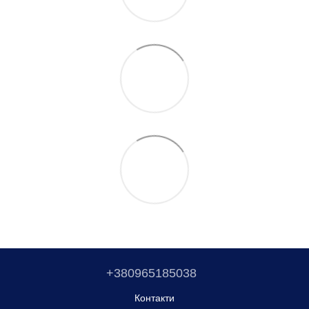
+380965185038
Контакти