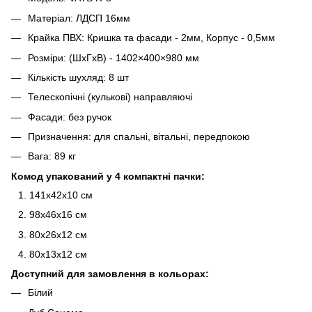
Матеріал: ЛДСП 16мм
Крайка ПВХ: Кришка та фасади - 2мм, Корпус - 0,5мм
Розміри: (ШхГхВ) - 1402×400×980 мм
Кількість шухляд: 8 шт
Телескопічні (кулькові) направляючі
Фасади: без ручок
Призначення: для спальні, вітальні, передпокою
Вага: 89 кг
Комод упакований у 4 компактні пачки:
141х42х10 см
98х46х16 см
80х26х12 см
80х13х12 см
Доступний для замовлення в кольорах:
Білий