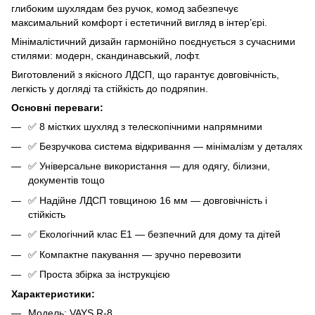
глибоким шухлядам без ручок, комод забезпечує
максимальний комфорт і естетичний вигляд в інтер’єрі.
Мінімалістичний дизайн гармонійно поєднується з сучасними
стилями: модерн, скандинавський, лофт.
Виготовлений з якісного ЛДСП, що гарантує довговічність,
легкість у догляді та стійкість до подряпин.
Основні переваги:
✅ 8 містких шухляд з телескопічними напрямними
✅ Безручкова система відкривання — мінімалізм у деталях
✅ Універсальне використання — для одягу, білизни,
документів тощо
✅ Надійне ЛДСП товщиною 16 мм — довговічність і
стійкість
✅ Екологічний клас Е1 — безпечний для дому та дітей
✅ Компактне пакування — зручно перевозити
✅ Проста збірка за інструкцією
Характеристики:
Модель: VAYS R-8