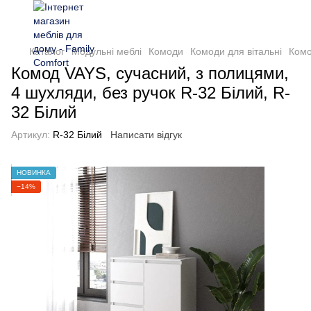
Каталог
Модульні меблі
Комоди
Комоди для вітальні
Комо
Комод VAYS, сучасний, з полицями,
4 шухляди, без ручок R-32 Білий, R-
32 Білий
Артикул:
R-32 Білий
Написати відгук
НОВИНКА
−14%