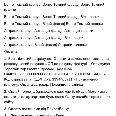
Венге Темний корпус| Венге Темний фасад| Венге Темний
планки
Венге Темний корпус| Венге Темний фасад| Білі планки
Венге Темний корпус| Білий фасад| Венге Темний планки
Антрацит корпус| Антрацит фасад| Антрацит планки
Антрацит корпус| Антрацит фасад| Білі планки
Антрацит корпус| Білий фасад| Антрацит планки
Оплата:
1. Безготівковий розрахунок: Оплатити замовлення можна на
розрахунковий рахунок ФОП по рахунку-фактурі. - Отримувач:
Тарасюк Ігор Олександрович - Код IBAN:
UA483052990000026008016816443 АТ КБ "ПРИВАТБАНК" -
Код отримувача (ЄДРПОУ): 3394403711 - Призначення
платежу: Оплата за товар, Прізвище платника
2. Онлайн-оплата банківською карткою (LiqPay): Можливість
оплатити товар карткою будь-якого банку онлайн через кошик
сайту.
3. Оплата частинами від ПриватБанку.
4. «Покупка частинами» МоноБанк.