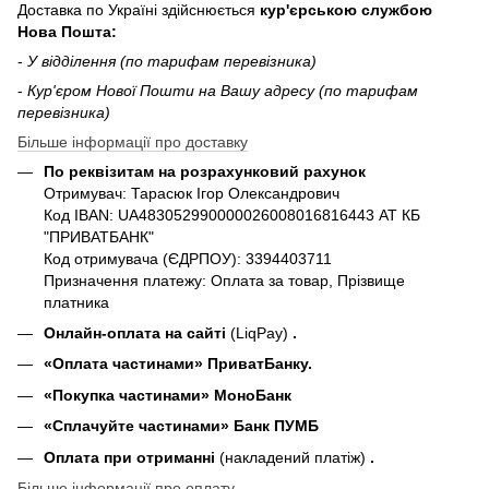
Доставка по Україні здійснюється
кур'єрською службою
Нова Пошта:
-
У відділення (по тарифам перевізника)
-
Кур'єром Нової Пошти на Вашу адресу (по тарифам
перевізника)
Більше інформації про доставку
По реквізитам на розрахунковий рахунок
Отримувач: Тарасюк Ігор Олександрович
Код IBAN: UA483052990000026008016816443 АТ КБ
"ПРИВАТБАНК"
Код отримувача (ЄДРПОУ): 3394403711
Призначення платежу: Оплата за товар, Прізвище
платника
Онлайн-оплата на сайті
(LiqPay)
.
«Оплата частинами» ПриватБанку.
«П
окупка частинами
» МоноБанк
«Сплачуйте частинами» Банк ПУМБ
Оплата при отриманні
(накладений платіж)
.
Більше інформації про оплату