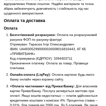
відправляємо Новою поштою. Надійні матеріали та точна
збірка забезпечують довговічність і стабільність під час
щоденного використання.
Оплата та доставка
Оплата
Безготівковий розрахунок:
Оплата на розрахунковий
рахунок ФОП по рахунку-фактурі.
Отримувач: Тарасюк Ігор Олександрович
IBAN: UA483052990000026008016816443, АТ КБ
«ПРИВАТБАНК»
Код отримувача (ЄДРПОУ): 3394403711
Призначення платежу: Оплата за товар, Прізвище
платника.
Онлайн-оплата (LiqPay):
Оплата карткою будь-якого
банку онлайн через корзину сайту.
«Оплата частинами» від ПриватБанку:
Для власників
картки ПриватБанку. Послуга активується миттєво при
оплаті. Якщо коштів недостатньо — платіж здійснюється
кредитними коштами з комісією 4%. Процентна ставка –
0,01%. Для товарів від 2000 грн. До 5 платежів. Діє лише