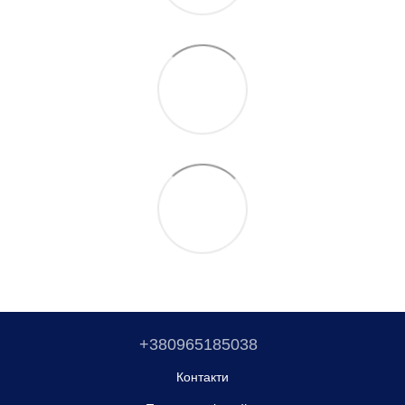
+380965185038
Контакти