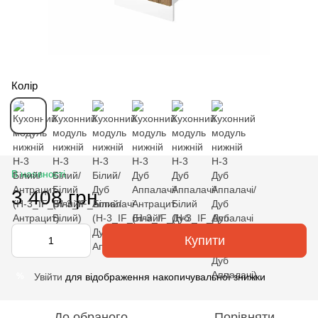
Колір
В наявності
3 408 грн
Купити
Увійти
для відображення накопичувальної знижки
%
До обраного
Порівняти