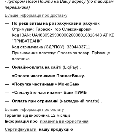
-
Кур'єром Нової Пошти на Вашу адресу (по тарифам
перевізника)
Більше інформації про доставку
По реквізитам на розрахунковий рахунок
Отримувач: Тарасюк Ігор Олександрович
Код IBAN: UA483052990000026008016816443 АТ КБ
"ПРИВАТБАНК"
Код отримувача (ЄДРПОУ): 3394403711
Призначення платежу: Оплата за товар, Прізвище
платника
Онлайн-оплата на сайті
(LiqPay)
.
«Оплата частинами» ПриватБанку.
«П
окупка частинами
» МоноБанк
«Сплачуйте частинами» Банк ПУМБ
Оплата при отриманні
(накладений платіж)
.
Більше інформації про оплату
Гарантія від виробника 12 місяців.
Інформація про
правила використання
Сертифікувати
нашу продукцію