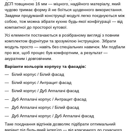
ДСП товщиною 16 мм — міцного, надійного матеріалу, який
чудово тримає форму й не боїться щоденного використання.
Завдяки продуманій конструкції модулі легко поєднуються між
собою, тож можна зібрати кухню будь-якої конфігурації — від
компактної до просторої кутової.
Усі елементи постачаються в розібраному вигляді з повним
комплектом фурнітури та зрозумілою інструкцією. Зібрати
модуль просто — навіть без спеціальних навичок. Ми подбали
про все, щоб процес був комфортним, а результат —
акуратним і довговічним.
Варіанти кольорів корпусу та фасадів:
Білий корпус / Білий фасад
Білий корпус / Антрацит фасад
Білий корпус / Дуб Аппалачі фасад
Дуб Аппалачі корпус / Антрацит фасад
Дуб Аппалачі корпус / Білий фасад
Дуб Аппалачі корпус / Дуб Аппалачі фасад
Таке поєднання відтінків дозволяє підібрати оптимальний
варіант під будь-який інтер’єр — від класичного до сучасного