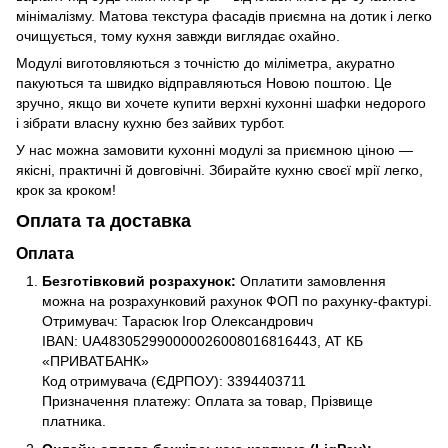
мінімалізму. Матова текстура фасадів приємна на дотик і легко
очищується, тому кухня завжди виглядає охайно.
Модулі виготовляються з точністю до міліметра, акуратно
пакуються та швидко відправляються Новою поштою. Це
зручно, якщо ви хочете купити верхні кухонні шафки недорого
і зібрати власну кухню без зайвих турбот.
У нас можна замовити кухонні модулі за приємною ціною —
якісні, практичні й довговічні. Збирайте кухню своєї мрії легко,
крок за кроком!
Оплата та доставка
Оплата
Безготівковий розрахунок:
Оплатити замовлення
можна на розрахунковий рахунок ФОП по рахунку-фактурі.
Отримувач: Тарасюк Ігор Олександрович
IBAN: UA483052990000026008016816443, АТ КБ
«ПРИВАТБАНК»
Код отримувача (ЄДРПОУ): 3394403711
Призначення платежу: Оплата за товар, Прізвище
платника.