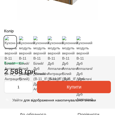
Колір
В наявності
2 588 грн
Купити
Увійти
для відображення накопичувальної знижки
%
До обраного
Порівняти