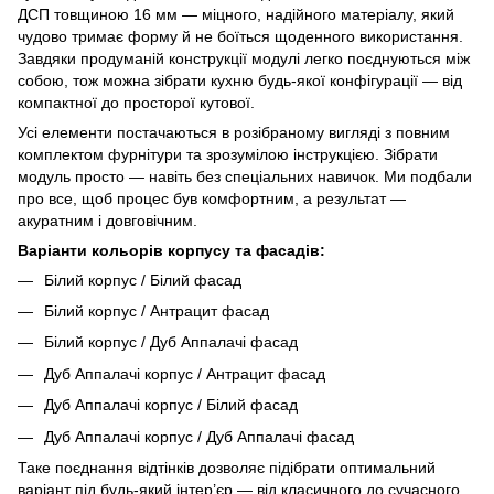
ДСП товщиною 16 мм — міцного, надійного матеріалу, який
чудово тримає форму й не боїться щоденного використання.
Завдяки продуманій конструкції модулі легко поєднуються між
собою, тож можна зібрати кухню будь-якої конфігурації — від
компактної до просторої кутової.
Усі елементи постачаються в розібраному вигляді з повним
комплектом фурнітури та зрозумілою інструкцією. Зібрати
модуль просто — навіть без спеціальних навичок. Ми подбали
про все, щоб процес був комфортним, а результат —
акуратним і довговічним.
Варіанти кольорів корпусу та фасадів:
Білий корпус / Білий фасад
Білий корпус / Антрацит фасад
Білий корпус / Дуб Аппалачі фасад
Дуб Аппалачі корпус / Антрацит фасад
Дуб Аппалачі корпус / Білий фасад
Дуб Аппалачі корпус / Дуб Аппалачі фасад
Таке поєднання відтінків дозволяє підібрати оптимальний
варіант під будь-який інтер’єр — від класичного до сучасного