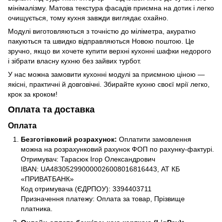
мінімалізму. Матова текстура фасадів приємна на дотик і легко
очищується, тому кухня завжди виглядає охайно.
Модулі виготовляються з точністю до міліметра, акуратно
пакуються та швидко відправляються Новою поштою. Це
зручно, якщо ви хочете купити верхні кухонні шафки недорого
і зібрати власну кухню без зайвих турбот.
У нас можна замовити кухонні модулі за приємною ціною —
якісні, практичні й довговічні. Збирайте кухню своєї мрії легко,
крок за кроком!
Оплата та доставка
Оплата
Безготівковий розрахунок:
Оплатити замовлення
можна на розрахунковий рахунок ФОП по рахунку-фактурі.
Отримувач: Тарасюк Ігор Олександрович
IBAN: UA483052990000026008016816443, АТ КБ
«ПРИВАТБАНК»
Код отримувача (ЄДРПОУ): 3394403711
Призначення платежу: Оплата за товар, Прізвище
платника.