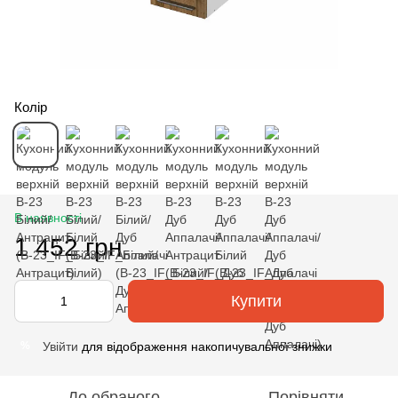
Колір
В наявності
1 452 грн
Купити
Увійти
для відображення накопичувальної знижки
%
До обраного
Порівняти