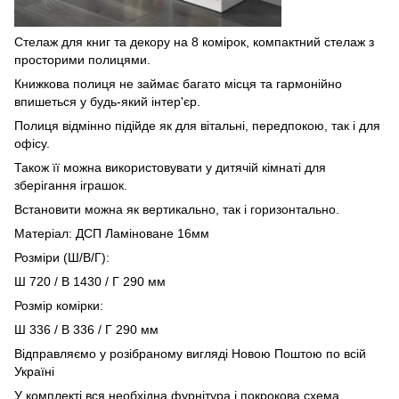
Стелаж для книг та декору на 8 комірок, компактний стелаж з
просторими полицями.
Книжкова полиця не займає багато місця та гармонійно
впишеться у будь-який інтер'єр.
Полиця відмінно підійде як для вітальні, передпокою, так і для
офісу.
Також її можна використовувати у дитячій кімнаті для
зберігання іграшок.
Встановити можна як вертикально, так і горизонтально.
Матеріал: ДСП Ламіноване 16мм
Розміри (Ш/В/Г):
Ш 720 / В 1430 / Г 290 мм
Розмір комірки:
Ш 336 / В 336 / Г 290 мм
Відправляємо у розібраному вигляді Новою Поштою по всій
Україні
У комплекті вся необхідна фурнітура і покрокова схема