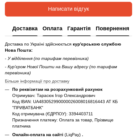
Написати відгук
Доставка
Оплата
Гарантія
Повернення
Доставка по Україні здійснюється
кур'єрською службою
Нова Пошта:
-
У відділення (по тарифам перевізника)
-
Кур'єром Нової Пошти на Вашу адресу (по тарифам
перевізника)
Більше інформації про доставку
По реквізитам на розрахунковий рахунок
Отримувач: Тарасюк Ігор Олександрович
Код IBAN: UA483052990000026008016816443 АТ КБ
"ПРИВАТБАНК"
Код отримувача (ЄДРПОУ): 3394403711
Призначення платежу: Оплата за товар, Прізвище
платника
Онлайн-оплата на сайті
(LiqPay)
.