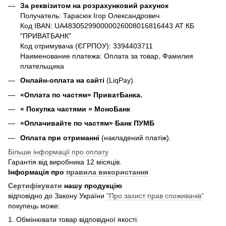
За реквізитом на розрахунковий рахунок
Получатель: Тарасюк Ігор Олександрович
Код IBAN: UA483052990000026008016816443 АТ КБ
"ПРИВАТБАНК"
Код отримувача (ЄГРПОУ): 3394403711
Наименование платежа: Оплата за товар, Фамилия
плательщика
Онлайн-оплата на сайті
(LiqPay).
«Оплата по частям» ПриватБанка.
«
Покупка частями
» МоноБанк
«Оплачивайте по частям» Банк ПУМБ
Оплата при отриманні
(накладений платіж).
Більше інформації про оплату
Гарантія від виробника 12 місяців.
Інформація про
правила використання
Сертифікувати
нашу продукцію
відповідно до Закону України
"Про захист прав споживачів"
покупець може:
1. Обмінювати товар відповідної якості.