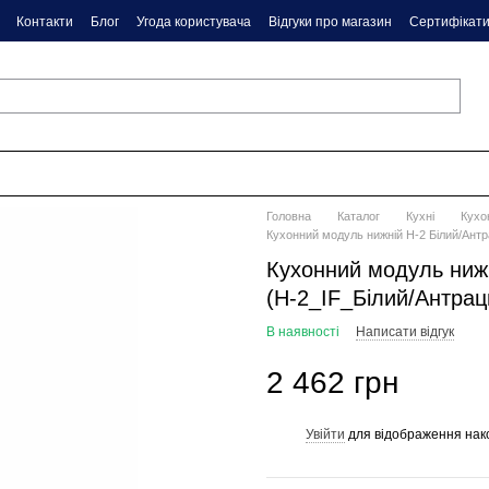
Контакти
Блог
Угода користувача
Відгуки про магазин
Сертифікат
Головна
Каталог
Кухні
Кухо
Кухонний модуль нижній Н-2 Білий/Антр
Кухонний модуль нижн
(Н-2_IF_Білий/Антрац
В наявності
Написати відгук
2 462 грн
Увійти
для відображення нак
%