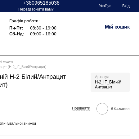
+380965185038
Укр
Рус
Вхід
и
Передзвонити вам?
Графік роботи:
Мій кошик
Пн-Пт:
08:30 - 19:00
Сб-Нд:
09:00 - 16:00
ні модулі
ацит (Н-2_IF_Білий/Антрацит)
ій Н-2 Білий/Антрацит
Артикул
Н-2_IF_Білий/
ит)
Антрацит
Порівняти
В бажання
опичувальної знижки