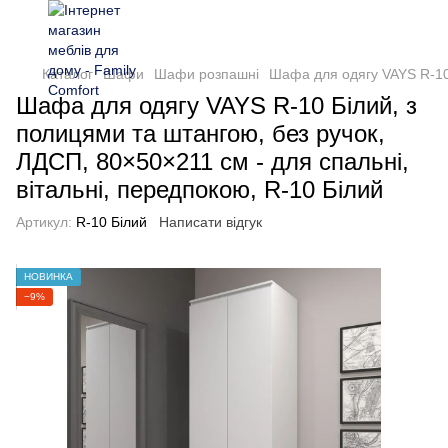
Каталог
Шафи
Шафи розпашні
Шафа для одягу VAYS R-10 
Шафа для одягу VAYS R-10 Білий, з
полицями та штангою, без ручок,
ЛДСП, 80×50×211 см - для спальні,
вітальні, передпокою, R-10 Білий
Артикул:
R-10 Білий
Написати відгук
НОВИНКА
−9%