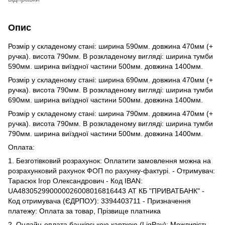
Опис
Розмір у складеному стані: ширина 590мм. довжина 470мм (+
ручка). висота 790мм. В розкладеному вигляді: ширина тумби
590мм. ширина виїздної частини 500мм. довжина 1400мм.
Розмір у складеному стані: ширина 690мм. довжина 470мм (+
ручка). висота 790мм. В розкладеному вигляді: ширина тумби
690мм. ширина виїздної частини 500мм. довжина 1400мм.
Розмір у складеному стані: ширина 790мм. довжина 470мм (+
ручка). висота 790мм. В розкладеному вигляді: ширина тумби
790мм. ширина виїздної частини 500мм. довжина 1400мм.
Оплата:
1. Безготівковий розрахунок: Оплатити замовлення можна на
розрахунковий рахунок ФОП по рахунку-фактурі. - Отримувач:
Тарасюк Ігор Олександрович - Код IBAN:
UA483052990000026008016816443 АТ КБ "ПРИВАТБАНК" -
Код отримувача (ЄДРПОУ): 3394403711 - Призначення
платежу: Оплата за товар, Прізвище платника
2. Онлайн-оплата банківською карткою (LiqPay): Можливість