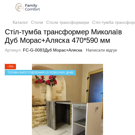
Каталог
Столи
Столи трансформери
Стіл-тумба трансфо
Стіл-тумба трансформер Миколаїв
Дуб Морас+Аляска 470*590 мм
Артикул:
FC-G-0083Дуб Морас+Аляска
Написати відгук
−5%
ТЕРМІН ВИГОТОВЛЕННЯ 10 РОБОЧИХ ДНІВ