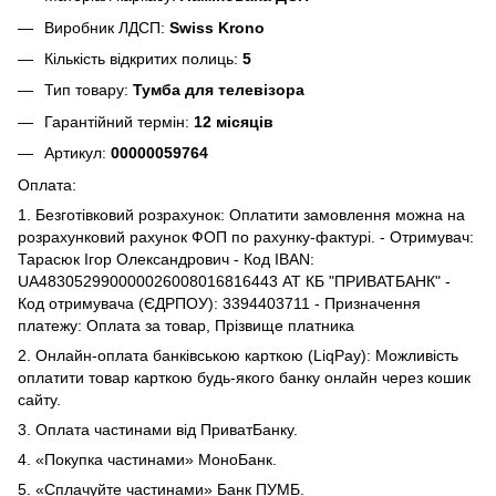
Виробник ЛДСП:
Swiss Krono
Кількість відкритих полиць:
5
Тип товару:
Тумба для телевізора
Гарантійний термін:
12 місяців
Артикул:
00000059764
Оплата:
1. Безготівковий розрахунок: Оплатити замовлення можна на
розрахунковий рахунок ФОП по рахунку-фактурі. - Отримувач:
Тарасюк Ігор Олександрович - Код IBAN:
UA483052990000026008016816443 АТ КБ "ПРИВАТБАНК" -
Код отримувача (ЄДРПОУ): 3394403711 - Призначення
платежу: Оплата за товар, Прізвище платника
2. Онлайн-оплата банківською карткою (LiqPay): Можливість
оплатити товар карткою будь-якого банку онлайн через кошик
сайту.
3. Оплата частинами від ПриватБанку.
4. «Покупка частинами» МоноБанк.
5. «Сплачуйте частинами» Банк ПУМБ.