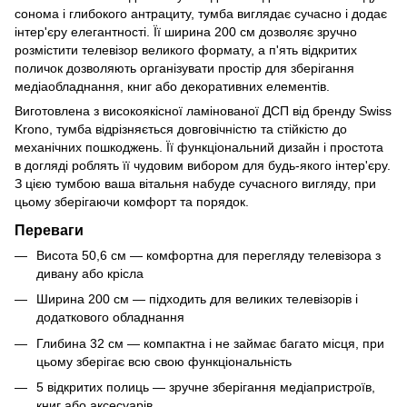
сонома і глибокого антрациту, тумба виглядає сучасно і додає
інтер'єру елегантності. Її ширина 200 см дозволяє зручно
розмістити телевізор великого формату, а п'ять відкритих
поличок дозволяють організувати простір для зберігання
медіаобладнання, книг або декоративних елементів.
Виготовлена з високоякісної ламінованої ДСП від бренду Swiss
Krono, тумба відрізняється довговічністю та стійкістю до
механічних пошкоджень. Її функціональний дизайн і простота
в догляді роблять її чудовим вибором для будь-якого інтер'єру.
З цією тумбою ваша вітальня набуде сучасного вигляду, при
цьому зберігаючи комфорт та порядок.
Переваги
Висота 50,6 см — комфортна для перегляду телевізора з
дивану або крісла
Ширина 200 см — підходить для великих телевізорів і
додаткового обладнання
Глибина 32 см — компактна і не займає багато місця, при
цьому зберігає всю свою функціональність
5 відкритих полиць — зручне зберігання медіапристроїв,
книг або аксесуарів