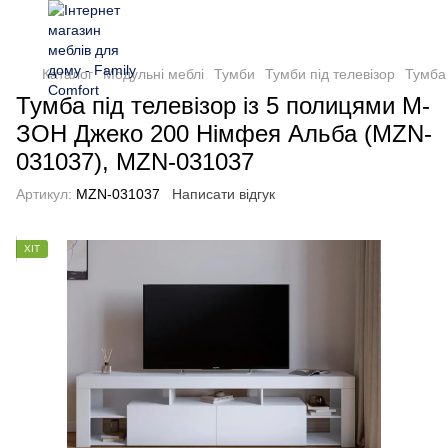
Каталог
Модульні меблі
Тумби
Тумби під телевізор
Тумба
Тумба під телевізор із 5 полицями М-
ЗОН Джеко 200 Німфея Альба (MZN-
031037), MZN-031037
Артикул:
MZN-031037
Написати відгук
ХІТ