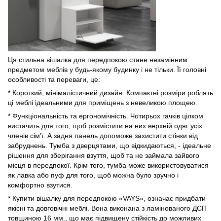
Ця стильна вішалка для передпокою стане незамінним
предметом меблів у будь-якому будинку і не тільки. Її головні
особливості та переваги, це:
* Короткий, мінімалістичний дизайн. Компактні розміри роблять
ці меблі ідеальними для приміщень з невеликою площею.
* Функціональність та ергономічність. Чотирьох гачків цілком
вистачить для того, щоб розмістити на них верхній одяг усіх
членів сім'ї. А задня панель допоможе захистити стінки від
забруднень. Тумба з дверцятами, що відкидаються, - ідеальне
рішення для зберігання взуття, щоб та не займала зайвого
місця в передпокої. Крім того, тумба може використовуватися
як лавка або пуф для того, щоб можна було зручно і
комфортно взутися.
* Купити вішалку для передпокою «VAYS», означає придбати
якісні та довговічні меблі. Вона виконана з ламінованого ДСП
товщиною 16 мм., що має підвищену стійкість до можливих