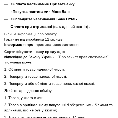
«Оплата частинами» ПриватБанку.
«П
окупка частинами
» МоноБанк
«Сплачуйте частинами» Банк ПУМБ
Оплата при отриманні
(накладений платіж)
.
Більше інформації про оплату
Гарантія від виробника 12 місяців.
Інформація про
правила використання
Сертифікувати
нашу продукцію
відповідно до Закону України
"Про захист прав споживачів"
покупець може:
1. Обміняти товар належної якості.
2. Повернути товар належної якості.
3. Повернути або обміняти товар неналежної якості.
Який товар підлягає обміну:
1. Товар, у якого є чек;
2. Товар в оригінальному пакуванні зі збереженими бірками та
ярликами, що не був у вжитку;
3. Товар, після купівлі якого не минуло 14 днів.