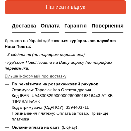
Написати відгук
Доставка
Оплата
Гарантія
Повернення
Доставка по Україні здійснюється
кур'єрською службою
Нова Пошта:
-
У відділення (по тарифам перевізника)
-
Кур'єром Нової Пошти на Вашу адресу (по тарифам
перевізника)
Більше інформації про доставку
По реквізитам на розрахунковий рахунок
Отримувач: Тарасюк Ігор Олександрович
Код IBAN: UA483052990000026008016816443 АТ КБ
"ПРИВАТБАНК"
Код отримувача (ЄДРПОУ): 3394403711
Призначення платежу: Оплата за товар, Прізвище
платника
Онлайн-оплата на сайті
(LiqPay)
.