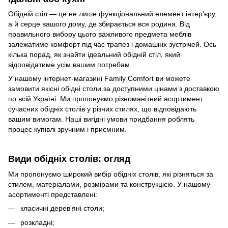
Обідній стіл — це не лише функціональний елемент інтер'єру,
а й серце вашого дому, де збирається вся родина. Від
правильного вибору цього важливого предмета меблів
залежатиме комфорт під час трапез і домашніх зустрічей. Ось
кілька порад, як знайти ідеальний обідній стіл, який
відповідатиме усім вашим потребам.
У нашому інтернет-магазині Family Comfort ви можете
замовити якісні обідні столи за доступними цінами з доставкою
по всій Україні. Ми пропонуємо різноманітний асортимент
сучасних обідніх столів у різних стилях, що відповідають
вашим вимогам. Наші вигідні умови придбання роблять
процес купівлі зручним і приємним.
Види обідніх столів: огляд
Ми пропонуємо широкий вибір обідніх столів, які різняться за
стилем, матеріалами, розмірами та конструкцією. У нашому
асортименті представлені:
класичні дерев'яні столи;
розкладні;