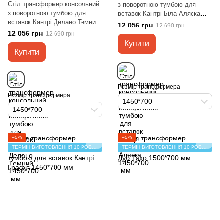
Стіл трансформер консольний
з поворотною тумбою для
з поворотною тумбою для
вставок Кантрі Біла Аляска
вставок Кантрі Делано Темний
1450*700 мм
12 056 грн
12 690 грн
1450*700 мм
12 056 грн
12 690 грн
Купити
Купити
Розмір трансформера
Розмір трансформера
1450*700
1450*700
−5%
−5%
ТЕРМІН ВИГОТОВЛЕННЯ 10 РОБОЧИХ ДНІВ
ТЕРМІН ВИГОТОВЛЕННЯ 10 РОБОЧИХ ДНІВ