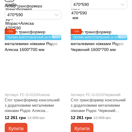
470*590
Розмір трансформера
470*590
−5%
−5%
ТЕРМІН ВИГОТОВЛЕННЯ 10 РОБОЧИХ ДНІВ
ТЕРМІН ВИГОТОВЛЕННЯ 10 РОБОЧИХ ДНІВ
Артикул: FC-G-0103Аляска
Артикул: FC-G-0103Червоний
Стіл трансформер консольний
Стіл трансформер консольний
з додатковими металевими
з додатковими металевими
ніжками Родос Аляска
ніжками Родос Червоний
1600*700 мм
1600*700 мм
12 261 грн
12 261 грн
12 906 грн
12 906 грн
Купити
Купити