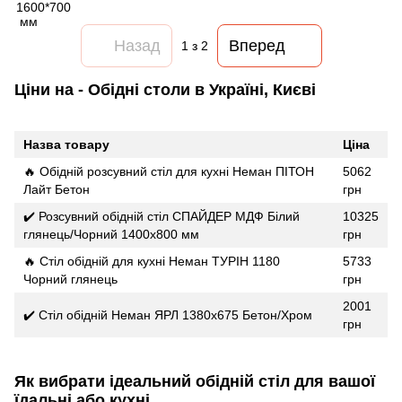
Назад
Вперед
1
з 2
Ціни на - Обідні столи в Україні, Києві
Назва товару
Ціна
🔥 Обідній розсувний стіл для кухні Неман ПІТОН
5062
Лайт Бетон
грн
✔️ Розсувний обідній стіл СПАЙДЕР МДФ Білий
10325
глянець/Чорний 1400x800 мм
грн
🔥 Стіл обідній для кухні Неман ТУРІН 1180
5733
Чорний глянець
грн
2001
✔️ Стіл обідній Неман ЯРЛ 1380х675 Бетон/Хром
грн
Як вибрати ідеальний обідній стіл для вашої
їдальні або кухні