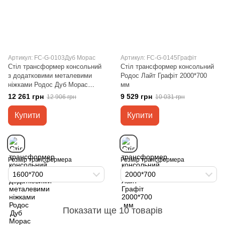
Артикул: FC-G-0103Дуб Морас
Артикул: FC-G-0145Графіт
Стіл трансформер консольний
Стіл трансформер консольний
з додатковими металевими
Родос Лайт Графіт 2000*700
ніжками Родос Дуб Морас
мм
1600*700 мм
12 261 грн
9 529 грн
12 906 грн
10 031 грн
Купити
Купити
Розмір трансформера
Розмір трансформера
1600*700
2000*700
Показати ще 10 товарів