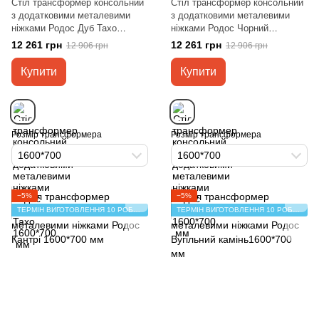
Стіл трансформер консольний
Стіл трансформер консольний
з додатковими металевими
з додатковими металевими
ніжками Родос Дуб Тахо
ніжками Родос Чорний
1600*700 мм
1600*700 мм
12 261 грн
12 261 грн
12 906 грн
12 906 грн
Купити
Купити
Розмір трансформера
Розмір трансформера
1600*700
1600*700
−5%
−5%
ТЕРМІН ВИГОТОВЛЕННЯ 10 РОБОЧИХ ДНІВ
ТЕРМІН ВИГОТОВЛЕННЯ 10 РОБОЧИХ ДНІВ