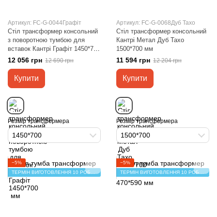
Артикул: FC-G-0044Графіт
Артикул: FC-G-0068Дуб Тахо
Стіл трансформер консольний
Стіл трансформер консольний
з поворотною тумбою для
Кантрі Метал Дуб Тахо
вставок Кантрі Графіт 1450*700
1500*700 мм
мм
12 056 грн
11 594 грн
12 690 грн
12 204 грн
Купити
Купити
Розмір трансформера
Розмір трансформера
1450*700
1500*700
−5%
−5%
ТЕРМІН ВИГОТОВЛЕННЯ 10 РОБОЧИХ ДНІВ
ТЕРМІН ВИГОТОВЛЕННЯ 10 РОБОЧИХ ДНІВ