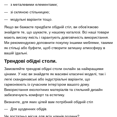
з металевими елементами;
зі скляною стільницею;
модульні варіанти тощо.
Якщо ви бажаєте придбати обідній стіл, ви обов’язково
знайдете те, що шукаєте, у нашому каталозі. Всі наші товари
мають високу якість і гарантують довговічність використання.
Ми рекомендуємо доповнити покупку іншими меблями, такими
як стільці або буфети, щоб створити затишну атмосферу в
вашій їдальні.
Трендові обідні столи.
Замовляйте трендові обідні столи онлайн за найкращими
цінами. У нас ви знайдете як масивні класичні моделі, так і
легкі скандинавські або індустріальні варіанти, що
гармоніюють із сучасним інтер’єром вашого дому.
Використання екологічних матеріалів та стильний дизайн
забезпечують комфорт та естетику.
Визначте, для яких цілей вам потрібний обідній стіл
Для щоденних обідів.
Чи достатньо місця для всіх членів родини?