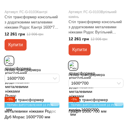
Артикул: FC-G-0103Кантрі
Артикул: FC-G-0103Вугільний
Стіл трансформер консольний
камінь
Стіл трансформер консольний
з додатковими металевими
з додатковими металевими
ніжками Родос Кантрі 1600*700
ніжками Родос Вугільний
мм
12 261 грн
12 906 грн
камінь1600*700 мм
12 261 грн
12 906 грн
Купити
Купити
Розмір трансформера
Розмір трансформера
1600*700
1600*700
−5%
−5%
ТЕРМІН ВИГОТОВЛЕННЯ 10 РОБОЧИХ ДНІВ
ТЕРМІН ВИГОТОВЛЕННЯ 10 РОБОЧИХ ДНІВ